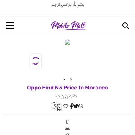
بِسْمِ اللَّهِ الرَّحْمَنِ الرَّحِيم
Oppo Find N3 Price In Morocco