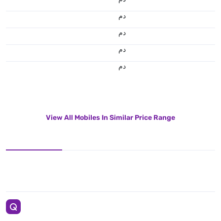
.د.م.
.د.م.
.د.م.
.د.م.
View All Mobiles In Similar Price Range